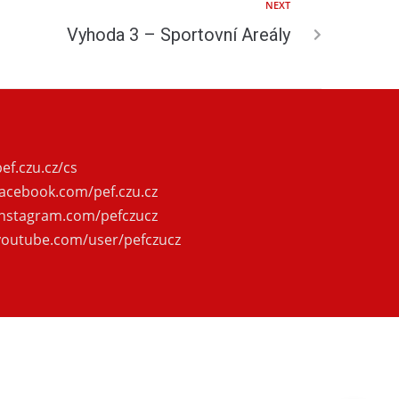
NEXT
Vyhoda 3 – Sportovní Areály
pef.czu.cz/cs
facebook.com/pef.czu.cz
instagram.com/pefczucz
youtube.com/user/pefczucz