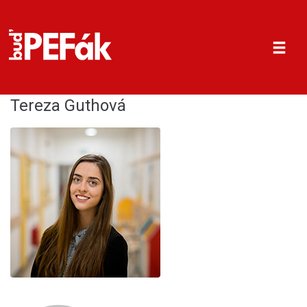
CO STUDOVAT
Tereza Guthová
PROČ PEF
FAQ
PODAT PŘIHLÁŠKU