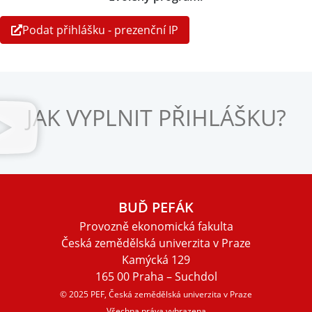
Podat přihlášku - prezenční IP
JAK VYPLNIT PŘIHLÁŠKU?
BUĎ PEFÁK
Provozně ekonomická fakulta
Česká zemědělská univerzita v Praze
Kamýcká 129
165 00 Praha – Suchdol
© 2025 PEF, Česká zemědělská univerzita v Praze
Všechna práva vyhrazena