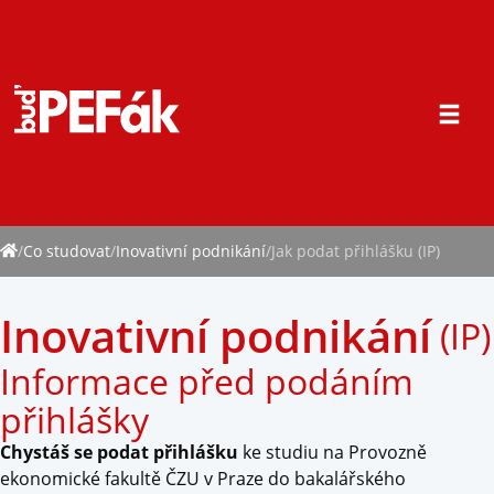
CO STUDOVAT
PROČ PEF
/
Co studovat
/
Inovativní podnikání
/
Jak podat přihlášku (IP)
FAQ
Inovativní podnikání
(IP)
PODAT PŘIHLÁŠKU
Informace před podáním
přihlášky
Chystáš se podat přihlášku
ke studiu na Provozně
ekonomické fakultě ČZU v Praze do bakalářského